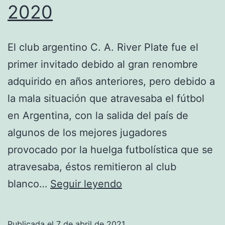
2020
El club argentino C. A. River Plate fue el
primer invitado debido al gran renombre
adquirido en años anteriores, pero debido a
la mala situación que atravesaba el fútbol
en Argentina, con la salida del país de
algunos de los mejores jugadores
provocado por la huelga futbolística que se
atravesaba, éstos remitieron al club
camiseta
blanco…
Seguir leyendo
del
real
Publicada el
7 de abril de 2021