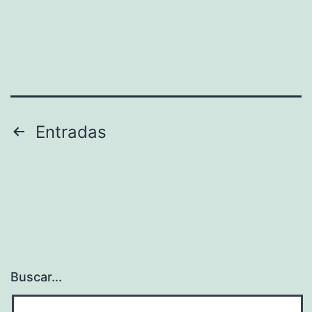
Paginación
Entradas
de
entradas
Buscar...