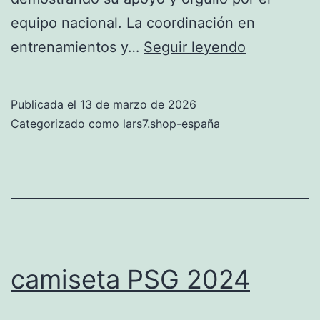
equipo nacional. La coordinación en
España
entrenamientos y…
Seguir leyendo
apunta
como
Publicada el
13 de marzo de 2026
favorita
Categorizado como
lars7.shop-españa
en
el
Mundial
camiseta PSG 2024