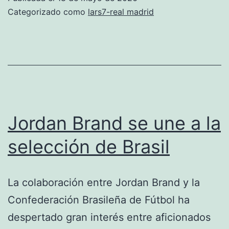
al
Categorizado como
lars7-real madrid
Sevilla
con
gol
de
Vinicius
y
Jordan Brand se une a la
polémica
selección de Brasil
por
Mbappé
La colaboración entre Jordan Brand y la
Confederación Brasileña de Fútbol ha
despertado gran interés entre aficionados