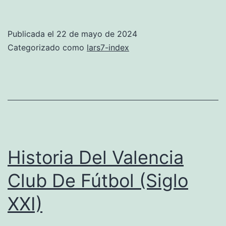
Blanca
de
Publicada el
22 de mayo de 2024
Fútbol:
Categorizado como
lars7-index
El
Clásico
Imperecedero
Historia Del Valencia
Club De Fútbol (Siglo
XXI)