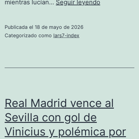
Aston
mientras lucían…
Seguir leyendo
Villa
derrota
Publicada el
18 de mayo de 2026
4-
Categorizado como
lars7-index
2
al
Liverpool
y
asegura
su
Real Madrid vence al
regreso
Sevilla con gol de
a
Vinicius y polémica por
la
Champions