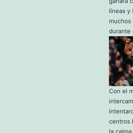
ganara c
líneas y
muchos 
durante 
Con el m
intercam
intentar
centros 
la calma