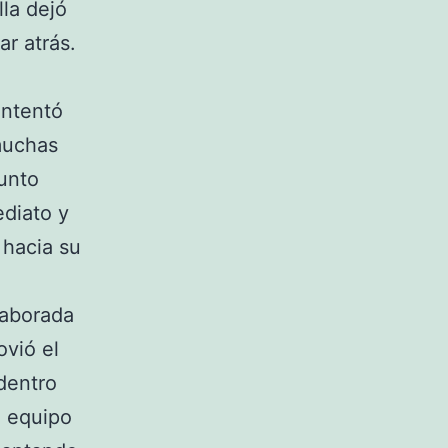
la dejó
r atrás.
intentó
muchas
junto
ediato y
 hacia su
laborada
ovió el
dentro
l equipo