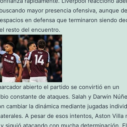
onfianza rápidamente. Liverpool reaccionó ade
 buscando mayor presencia ofensiva, aunque de
espacios en defensa que terminaron siendo dec
el resto del encuentro.
arcador abierto el partido se convirtió en un
bio constante de ataques. Salah y Darwin Núñ
on cambiar la dinámica mediante jugadas indivi
laterales. A pesar de esos intentos, Aston Vill
 y siguió atacando con mucha determinación. El