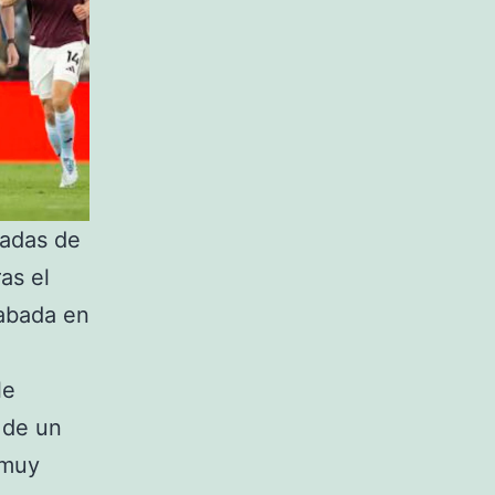
radas de
as el
rabada en
le
 de un
 muy