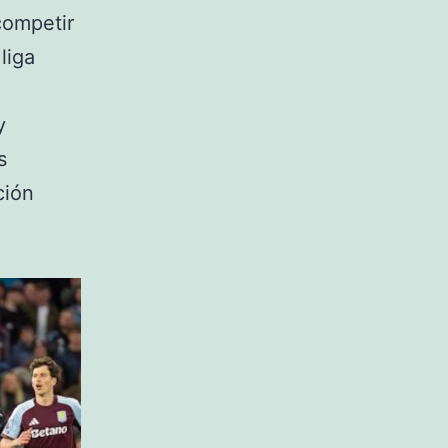
competir
liga
y
s
ción