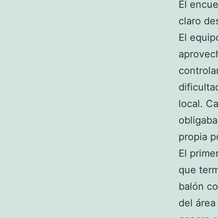
El encue
claro de
El equip
aprovech
controla
dificult
local. C
obligaba
propia p
El prime
que term
balón co
del área