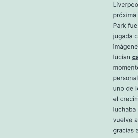
Liverpoo
próxima 
Park fue
jugada 
imágenes
lucían
c
momento 
personal
uno de l
el creci
luchaba 
vuelve a
gracias 