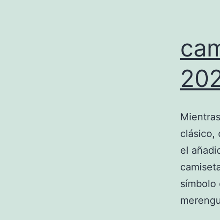
cam
20
Mientras
clásico,
el añadid
camiseta
símbolo 
merengu