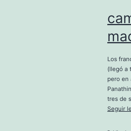
cam
mad
Los fran
(llegó a
pero en 
Panathin
tres de 
Seguir 