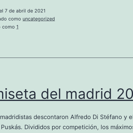
madrid
el
7 de abril de 2021
2020
zado como
uncategorized
21
do como
1
iseta del madrid 2
 madridistas descontaron Alfredo Di Stéfano y e
Puskás. Divididos por competición, los máximo