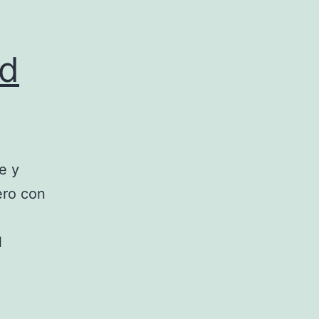
id
e y
ero con
l
ta