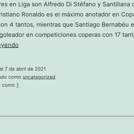
es en Liga son Alfredo Di Stéfano y Santillana 
ristiano Ronaldo es el máximo anotador en Cop
on 4 tantos, mientras que Santiago Bernabéu e
goleador en competiciones coperas con 17 tan
camiseta
leyendo
del
madrid
el
7 de abril de 2021
2021
zado como
uncategorized
do como
1