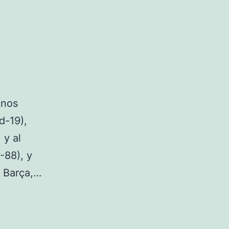
enos
d-19),
 y al
-88), y
l Barça,…