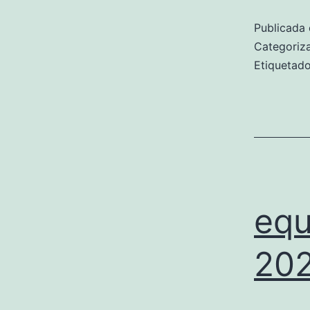
Publicada 
Categori
Etiqueta
equ
20