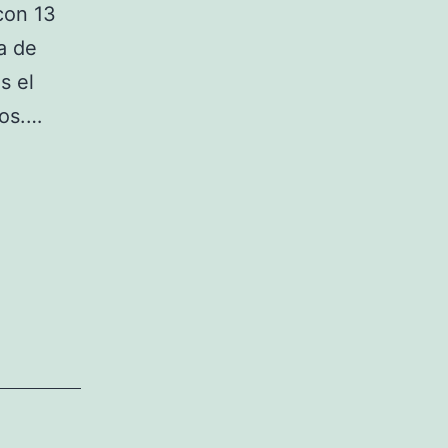
con 13
a de
s el
tos.…