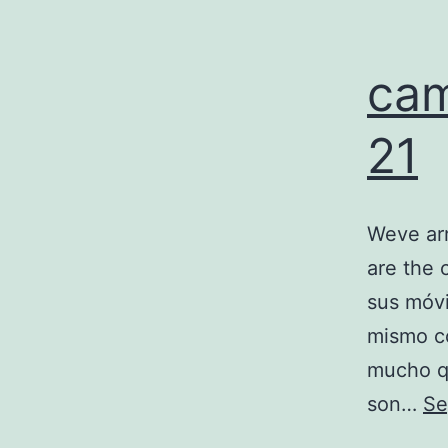
cam
21
Weve ar
are the 
sus móvi
mismo co
mucho qu
son…
Se