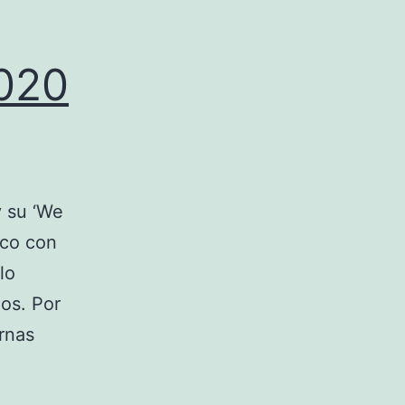
2020
 su ‘We
ico con
lo
os. Por
ernas