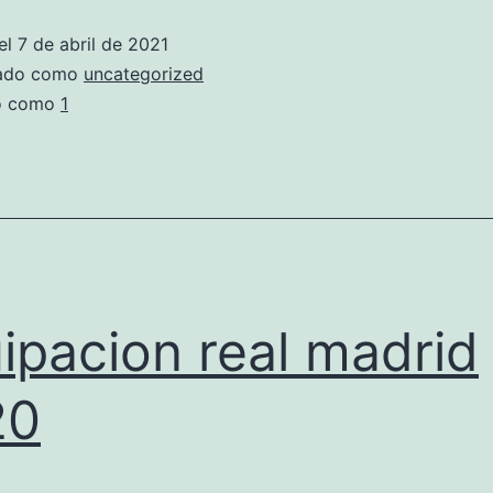
real
el
7 de abril de 2021
madrid
zado como
uncategorized
2021
do como
1
ipacion real madrid
20