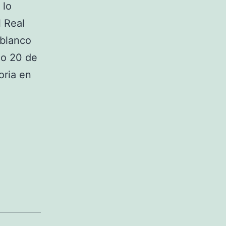
 lo
l Real
 blanco
o 20 de
oria en