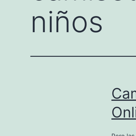
niños
Cam
Onl