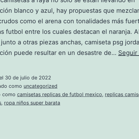
 camisetas a raya no solo se están llevando en
ión blanco y azul, hay propuestas que mezcla
crudos como el arena con tonalidades más fuer
s futbol entre los cuales destacan el naranja. A
s junto a otras piezas anchas, camiseta psg jorda
ción puede resultar en un desastre de…
Seguir
el
30 de julio de 2022
zado como
uncategorized
do como
camisetas replicas de futbol mexico
,
replicas camis
s
,
ropa niños super barata