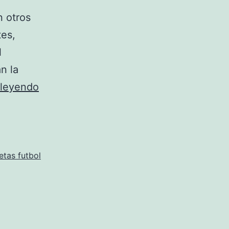
n otros
tes,
l
n la
Camisetas
 leyendo
Personalizadas
Online
etas futbol