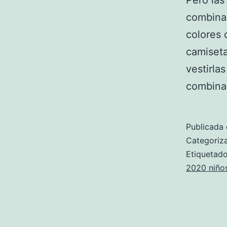
Pero las
combinac
colores 
camiseta
vestirla
combina
Publicada 
Categori
Etiqueta
2020 niño