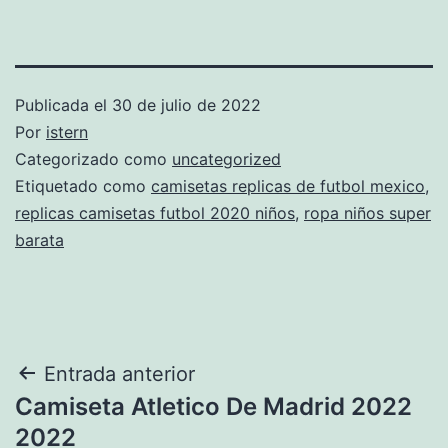
Publicada el
30 de julio de 2022
Por
istern
Categorizado como
uncategorized
Etiquetado como
camisetas replicas de futbol mexico
,
replicas camisetas futbol 2020 niños
,
ropa niños super
barata
Navegación
Entrada anterior
Camiseta Atletico De Madrid 2022
de
2022