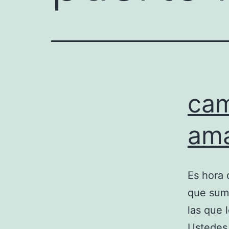
cam
am
Es hora 
que suma
las que 
Ustedes 