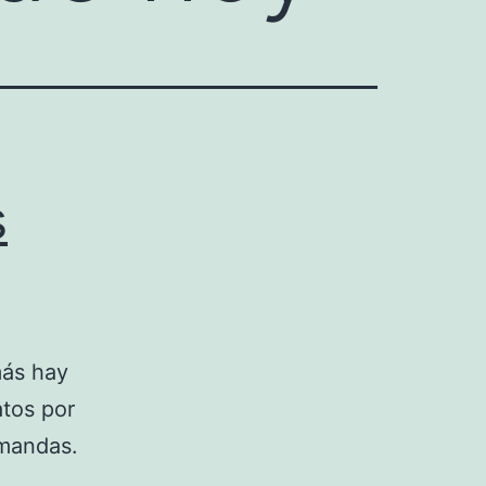
s
más hay
atos por
emandas.