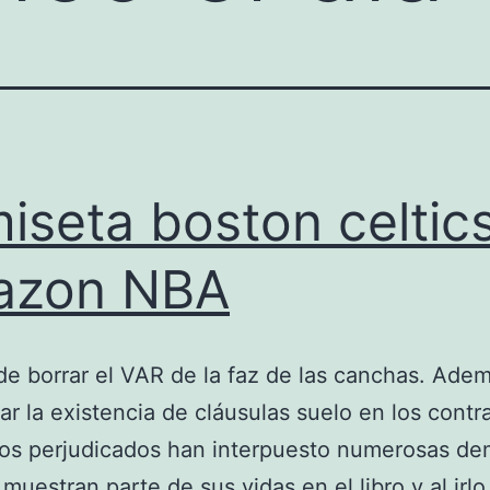
iseta boston celtic
azon NBA
de borrar el VAR de la faz de las canchas. Ade
r la existencia de cláusulas suelo en los contr
los perjudicados han interpuesto numerosas d
muestran parte de sus vidas en el libro y al irlo