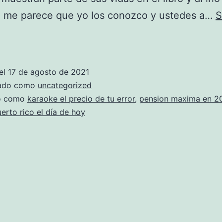
, me parece que yo los conozco y ustedes a…
S
camiseta
boston
celtics
el
17 de agosto de 2021
amazon
zado como
uncategorized
NBA
do como
karaoke el precio de tu error
,
pension maxima en 2
erto rico el día de hoy