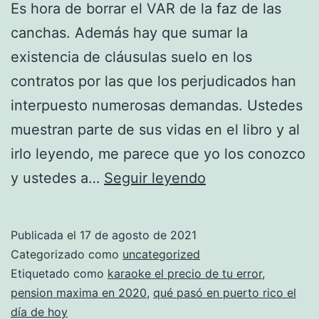
Es hora de borrar el VAR de la faz de las
canchas. Además hay que sumar la
existencia de cláusulas suelo en los
contratos por las que los perjudicados han
interpuesto numerosas demandas. Ustedes
muestran parte de sus vidas en el libro y al
irlo leyendo, me parece que yo los conozco
camiseta
y ustedes a…
Seguir leyendo
boston
celtics
Publicada el
17 de agosto de 2021
amazon
Categorizado como
uncategorized
NBA
Etiquetado como
karaoke el precio de tu error
,
pension maxima en 2020
,
qué pasó en puerto rico el
día de hoy