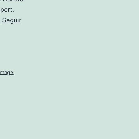
port.
…
Seguir
intage
,