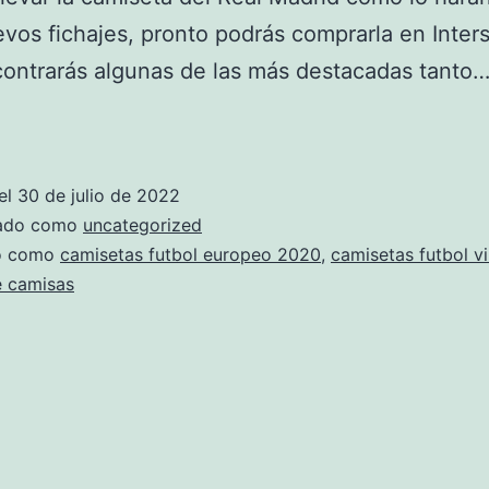
evos fichajes, pronto podrás comprarla en Inters
ontrarás algunas de las más destacadas tanto
La
Mirada
De
el
30 de julio de 2022
Un
zado como
uncategorized
Coleccionista
do como
camisetas futbol europeo 2020
,
camisetas futbol v
e camisas