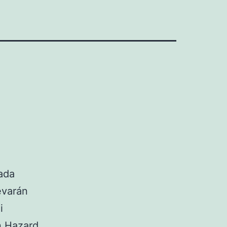
ada
evarán
i
n Hazard