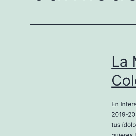
La 
Col
En Inter
2019-202
tus ídol
quieres 