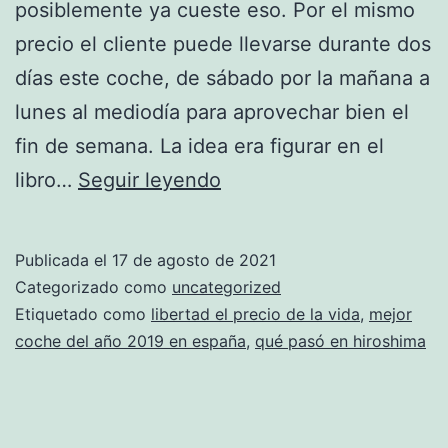
posiblemente ya cueste eso. Por el mismo
precio el cliente puede llevarse durante dos
días este coche, de sábado por la mañana a
lunes al mediodía para aprovechar bien el
fin de semana. La idea era figurar en el
camiseta
libro…
Seguir leyendo
boston
celtics
Publicada el
17 de agosto de 2021
barata
Categorizado como
uncategorized
amazon
Etiquetado como
libertad el precio de la vida
,
mejor
coche del año 2019 en españa
,
qué pasó en hiroshima
NBA