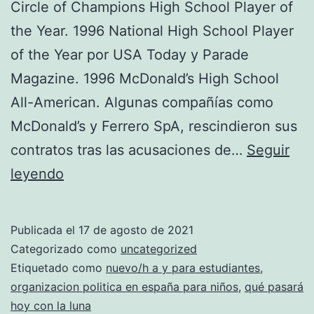
Circle of Champions High School Player of
the Year. 1996 National High School Player
of the Year por USA Today y Parade
Magazine. 1996 McDonald’s High School
All-American. Algunas compañías como
McDonald’s y Ferrero SpA, rescindieron sus
contratos tras las acusaciones de…
Seguir
pak
leyendo
camisetas
niño
Publicada el
17 de agosto de 2021
de
Categorizado como
uncategorized
boston
Etiquetado como
nuevo/h a y para estudiantes
,
organizacion politica en españa para niños
,
qué pasará
celtics
hoy con la luna