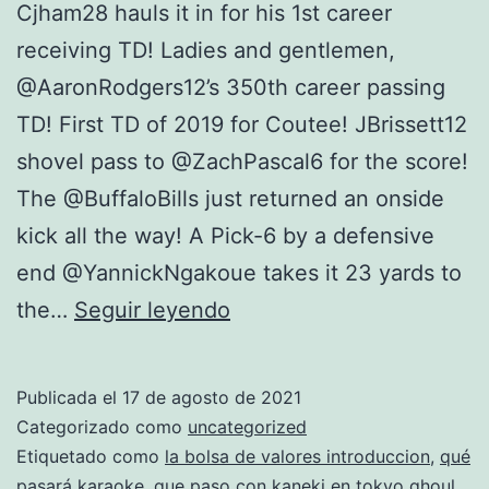
Cjham28 hauls it in for his 1st career
receiving TD! Ladies and gentlemen,
@AaronRodgers12’s 350th career passing
TD! First TD of 2019 for Coutee! JBrissett12
shovel pass to @ZachPascal6 for the score!
The @BuffaloBills just returned an onside
kick all the way! A Pick-6 by a defensive
end @YannickNgakoue takes it 23 yards to
boston
the…
Seguir leyendo
celtics
camisetas
Publicada el
17 de agosto de 2021
baratas
Categorizado como
uncategorized
NBA
Etiquetado como
la bolsa de valores introduccion
,
qué
pasará karaoke
,
que paso con kaneki en tokyo ghoul