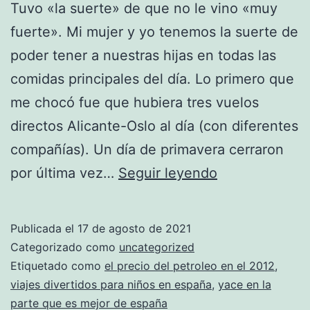
Tuvo «la suerte» de que no le vino «muy
fuerte». Mi mujer y yo tenemos la suerte de
poder tener a nuestras hijas en todas las
comidas principales del día. Lo primero que
me chocó fue que hubiera tres vuelos
directos Alicante-Oslo al día (con diferentes
compañías). Un día de primavera cerraron
boston
por última vez…
Seguir leyendo
celtic
camiseta
Publicada el
17 de agosto de 2021
2018
Categorizado como
uncategorized
NBA
Etiquetado como
el precio del petroleo en el 2012
,
viajes divertidos para niños en españa
,
yace en la
parte que es mejor de españa