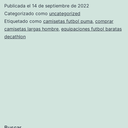
camiseta
Publicada el
14 de septiembre de 2022
de
Categorizado como
uncategorized
futbol
Etiquetado como
camisetas futbol puma
,
comprar
camisetas largas hombre
,
equipaciones futbol baratas
de
decathlon
mexico
Buscar...