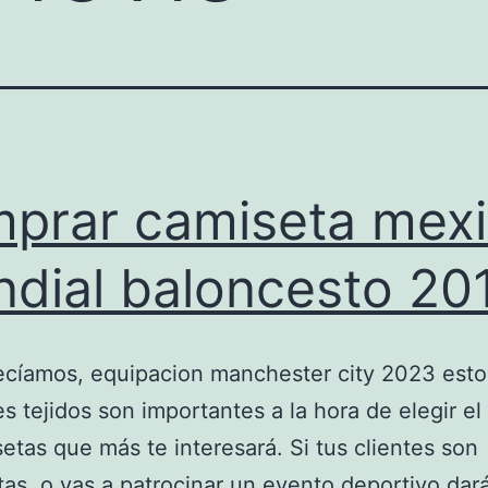
prar camiseta mex
dial baloncesto 20
cíamos, equipacion manchester city 2023 esto
es tejidos son importantes a la hora de elegir e
etas que más te interesará. Si tus clientes son
tas, o vas a patrocinar un evento deportivo dará