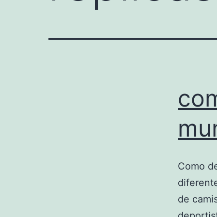
com
mun
Como de
diferent
de camis
deportis