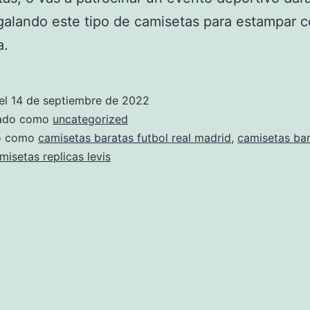
galando este tipo de camisetas para estampar 
a.
el
14 de septiembre de 2022
zado como
uncategorized
do como
camisetas baratas futbol real madrid
,
camisetas ba
misetas replicas levis