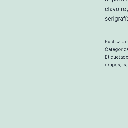
clavo re
serigrafí
Publicada 
Categori
Etiqueta
grupos
,
ca