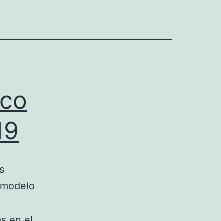
ico
19
s
l modelo
s en el