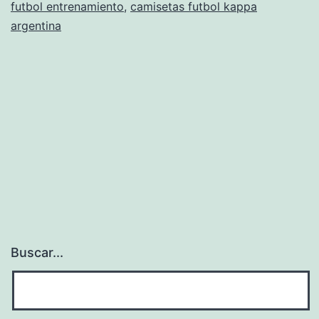
futbol entrenamiento
,
camisetas futbol kappa
Vestirá
argentina
Tu
Equipo
En
Un
Partido
Buscar...