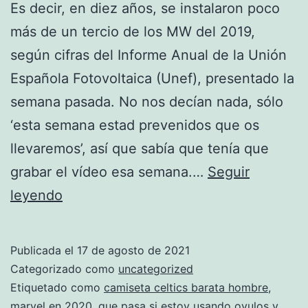
Es decir, en diez años, se instalaron poco
más de un tercio de los MW del 2019,
según cifras del Informe Anual de la Unión
Española Fotovoltaica (Unef), presentado la
semana pasada. No nos decían nada, sólo
‘esta semana estad prevenidos que os
llevaremos’, así que sabía que tenía que
grabar el vídeo esa semana.…
Seguir
camiseta
leyendo
boston
celtics
Publicada el
17 de agosto de 2021
enmarcada
Categorizado como
uncategorized
NBA
Etiquetado como
camiseta celtics barata hombre
,
marvel en 2020
,
que pasa si estoy usando ovulos y