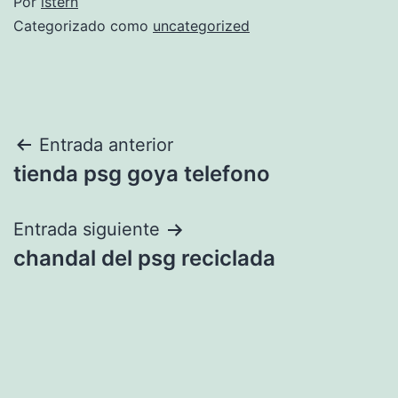
Por
istern
Categorizado como
uncategorized
Navegación
Entrada anterior
tienda psg goya telefono
de
entradas
Entrada siguiente
chandal del psg reciclada