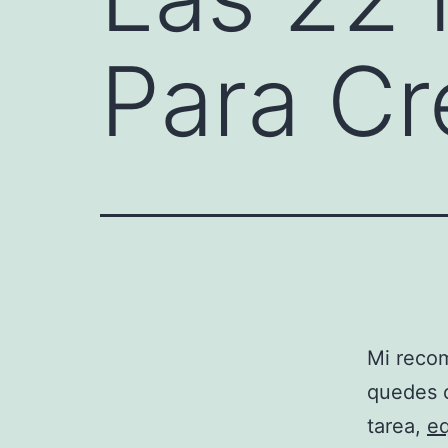
Para Cr
Mi recom
quedes c
tarea,
eq