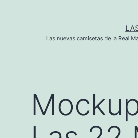
Saltar
al
contenido
LA
Las nuevas camisetas de la Real M
Mockup
Las 22