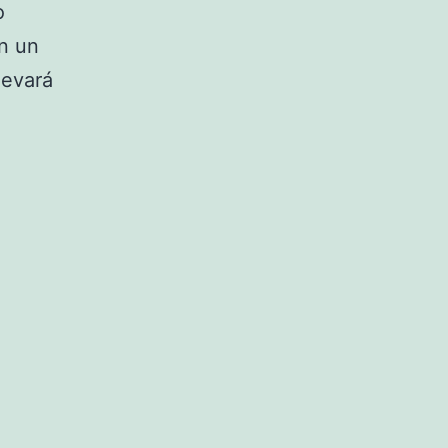
o
n un
levará