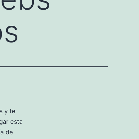
os
s y te
gar esta
ía de