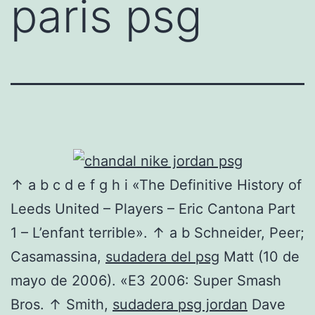
paris psg
↑ a b c d e f g h i «The Definitive History of
Leeds United – Players – Eric Cantona Part
1 – L’enfant terrible». ↑ a b Schneider, Peer;
Casamassina,
sudadera del psg
Matt (10 de
mayo de 2006). «E3 2006: Super Smash
Bros. ↑ Smith,
sudadera psg jordan
Dave