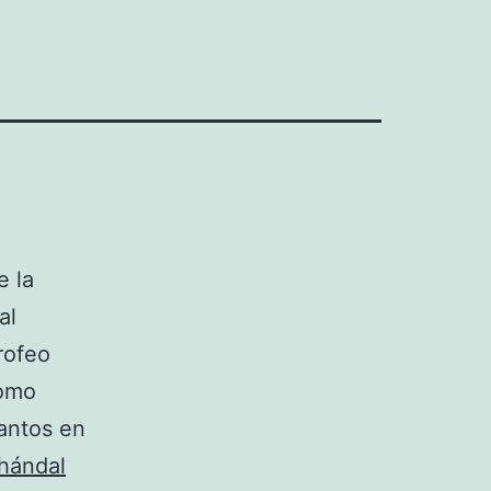
e la
al
rofeo
como
tantos en
hándal