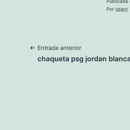
Publicada 
Por
istern
Navegación
Entrada anterior
chaqueta psg jordan blanc
de
entradas