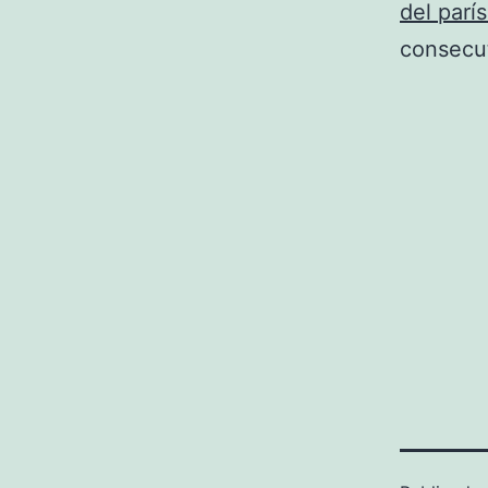
del parí
consecut