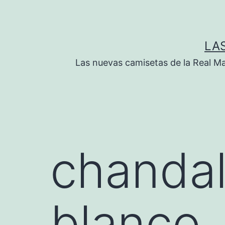
Saltar
al
contenido
LA
Las nuevas camisetas de la Real M
chandal
blanco