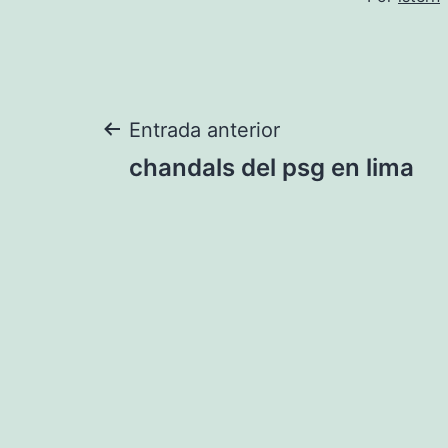
Navegación
Entrada anterior
chandals del psg en lima
de
entradas