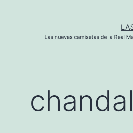
Saltar
al
contenido
LA
Las nuevas camisetas de la Real M
chandal