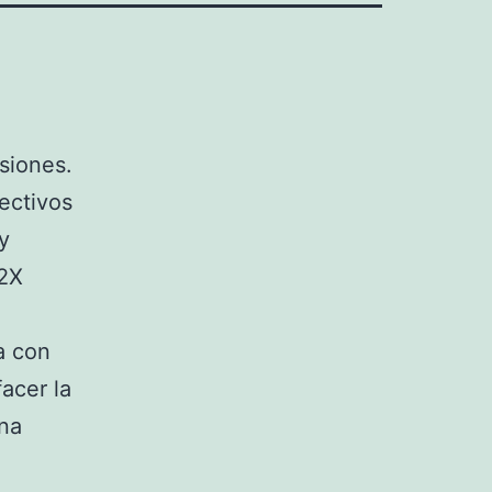
siones.
ectivos
y
32X
a con
acer la
una