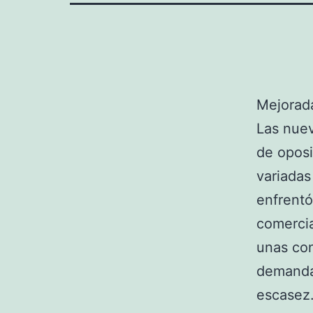
Mejorada
Las nuev
de oposi
variadas
enfrentó
comercia
unas con
demanda 
escasez