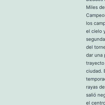
Miles de
Campeone
los cam
el cielo
segunda 
del torn
dar una 
trayecto
ciudad. 
temporad
rayas de
salió ne
el centr