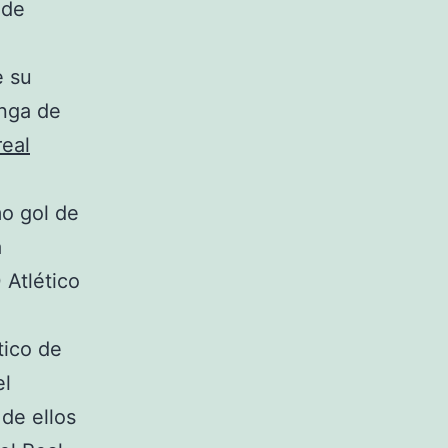
 de
e su
anga de
real
mo gol de
a
 Atlético
tico de
el
de ellos