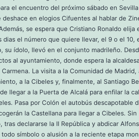
ara el encuentro del próximo sábado en Sevilla
e deshace en elogios Cifuentes al hablar de Zin
Además, se espera que Cristiano Ronaldo elija 
 dias el número que quiere llevar, el 9 o el 10, 
o, su ídolo, llevó en el conjunto madrileño. Desd
ectos al ayuntamiento, donde espera la alcaldesa
Carmena. La visita a la Comunidad de Madrid, 
ento, a la Cibeles y, finalmente, al Santiago B
de llegar a la Puerta de Alcalá para enfilar la ca
eles. Pasa por Colón el autobús descapotable d
cogerán la Castellana para llegar a Cibeles. Sin
 tras declararse la II República y abdicar Alfonso
 todo símbolo o alusión a la reciente etapa mo