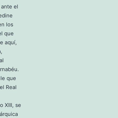
 ante el
edine
en los
el que
e aquí,
,
al
ernabéu.
lle que
el Real
 XIII, se
nárquica