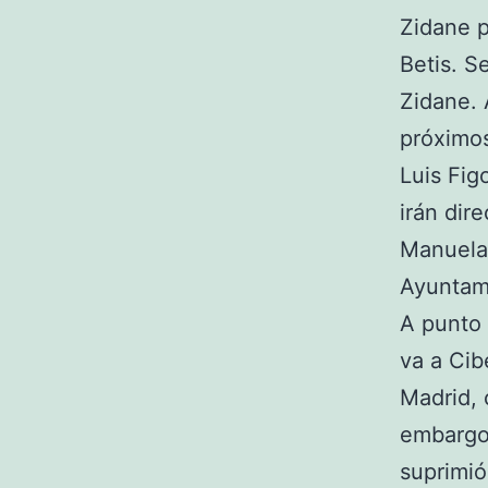
Zidane p
Betis. S
Zidane. 
próximos
Luis Fig
irán dir
Manuela 
Ayuntami
A punto 
va a Cib
Madrid, 
embargo,
suprimió