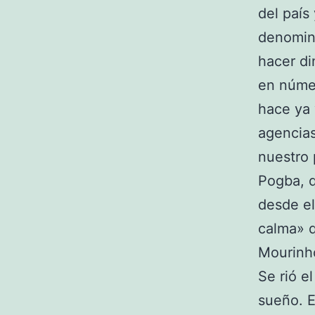
del país
denomin
hacer di
en númer
hace ya 
agencias
nuestro 
Pogba, q
desde el
calma» q
Mourinho
Se rió e
sueño. E