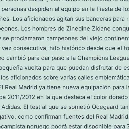
 personas despiden al equipo en la Fiesta de lo
s. Los aficionados agitan sus banderas para re
peones. Los hombres de Zinedine Zidane conqu
 y se proclamaron campeones del viejo continen
vez consecutiva, hito histórico desde que el f
eo cambió para dar paso a la Champions League
pequeña vuelta para que puedan disfrutar de e
 los aficionados sobre varias calles emblemática
El Real Madrid ya tiene nueva equipación para l
a 2011/2012 en la que destaca el color dorado 
 Adidas. El test al que se sometió Odegaard ta
gativo, como confirman fuentes del Real Madrid 
ocampista noruego podrá estar disponible para 