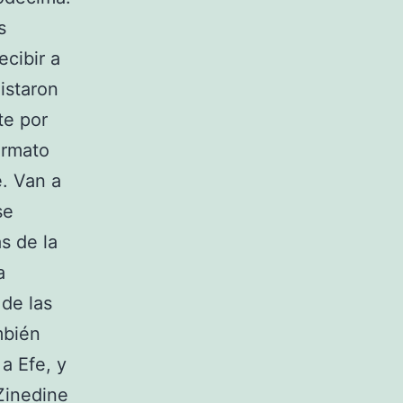
s
cibir a
istaron
te por
ormato
. Van a
se
s de la
a
de las
mbién
a Efe, y
Zinedine