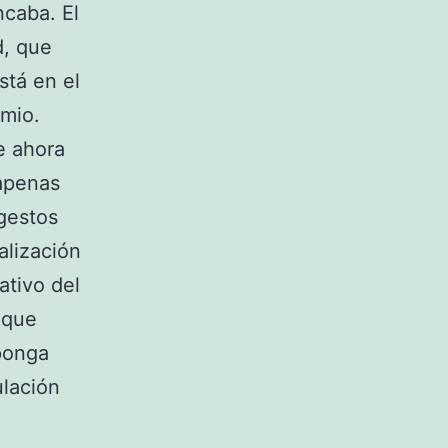
ncaba. El
d, que
stá en el
emio.
e ahora
 apenas
gestos
alización
ativo del
 que
ponga
ulación