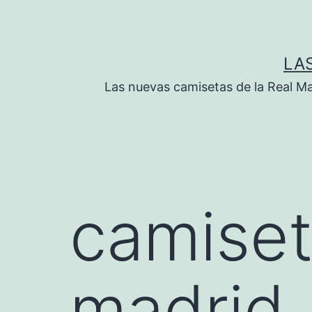
Saltar
al
contenido
LA
Las nuevas camisetas de la Real M
camiseta
madrid