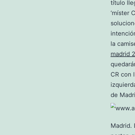
título l
‘míster 
solucion
intenció
la camis
madrid 
quedarán
CR con l
izquierd
de Madri
Madrid. 