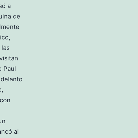
só a
uina de
almente
ico,
 las
visitan
a Paul
adelanto
a,
 con
un
ancó al