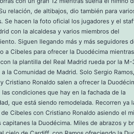
orras con un gran 12 mientras suena el himno d
Su relación, de altibajos, dio también para vario
. Se hacen la foto oficial los jugadores y el staf
rid con la alcaldesa y varios miembros del
ento. Siguen llegando más y más seguidores d
o a Cibeles para ofrecer la Duodécima mientras
con la plantilla del Real Madrid rueda por la M-
 a la Comunidad de Madrid. Solo Sergio Ramos
y Cristiano Ronaldo salen a ofrecer la Duodéci
 las condiciones que hay en la fachada de la
d, que está siendo remodelada. Recorren ya l
 de Cibeles con Cristiano Ronaldo asiendo el m
s capitanes la Duodécima. Miles de abrazos y b
al cielo de Cardiff, con Ramos ofreciendo la D