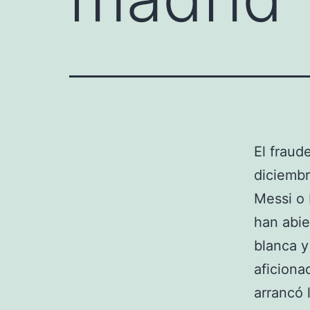
El fraud
diciembr
Messi o
han abie
blanca y
aficiona
arrancó 