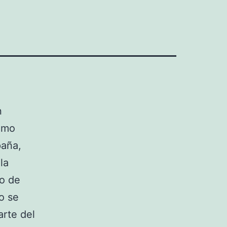
n
como
paña,
la
to de
o se
arte del