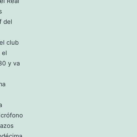
el Real
s
f del
el club
 el
30 y va
,
ma
a
icrófono
razos
uodécima.