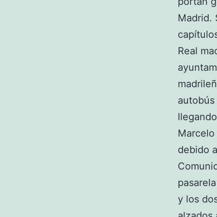
portan g
Madrid. 
capítulos
Real mad
ayuntami
madrileñ
autobús 
llegando
Marcelo 
debido a
Comunida
pasarela
y los do
alzados 