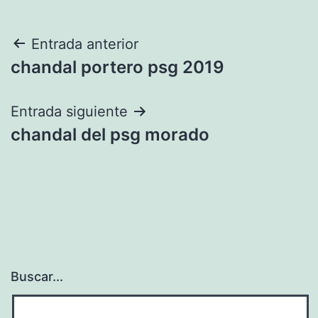
Navegación
Entrada anterior
chandal portero psg 2019
de
entradas
Entrada siguiente
chandal del psg morado
Buscar...