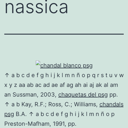
nassica
↑ a b c d e f g h i j k l m n ñ o p q r s t u v w
x y z aa ab ac ad ae af ag ah ai aj ak al am
an Sussman, 2003,
chaquetas del psg
pp.
↑ a b Kay, R.F.; Ross, C.; Williams,
chandals
psg
B.A. ↑ a b c d e f g h i j k l m n ñ o p
Preston-Mafham, 1991, pp.