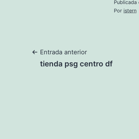
Publicada 
Por
istern
Navegación
Entrada anterior
tienda psg centro df
de
entradas