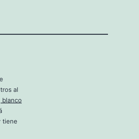
se
tros al
 blanco
á
y tiene