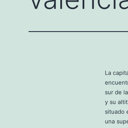
La capit
encuentr
sur de l
y su alt
situado 
una supe