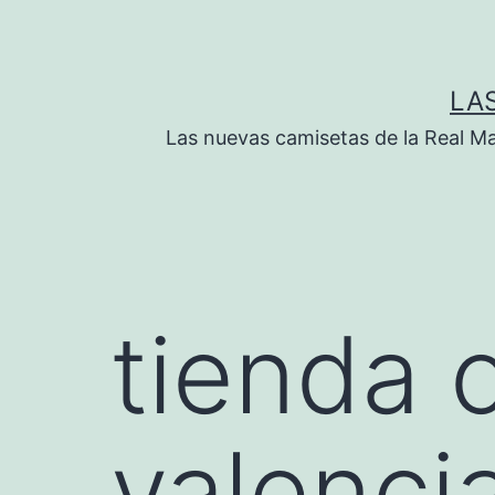
Saltar
al
contenido
LA
Las nuevas camisetas de la Real M
tienda o
valenci