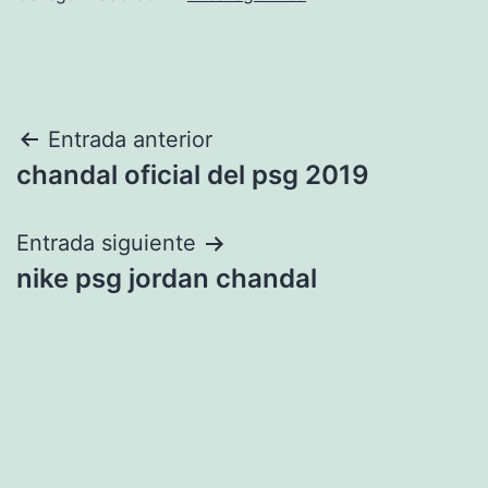
Navegación
Entrada anterior
chandal oficial del psg 2019
de
entradas
Entrada siguiente
nike psg jordan chandal