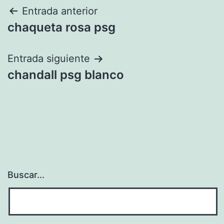
Navegación
Entrada anterior
chaqueta rosa psg
de
entradas
Entrada siguiente
chandall psg blanco
Buscar...