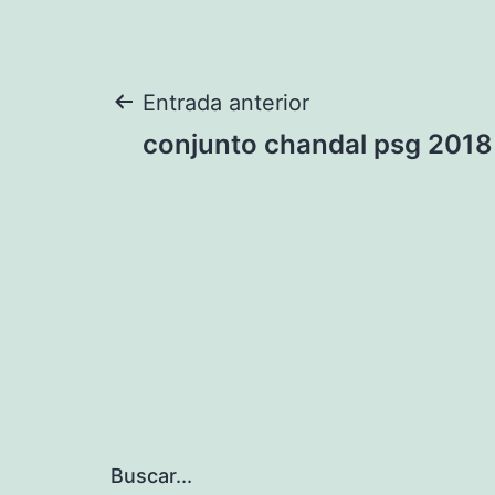
Navegación
Entrada anterior
conjunto chandal psg 2018
de
entradas
Buscar...