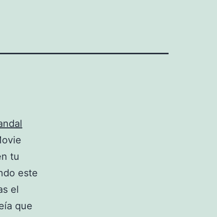
andal
Movie
en tu
ndo este
as el
reía que