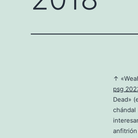
↑ «Weah 
psg 202
Dead» (e
chándal
interesa
anfitrió