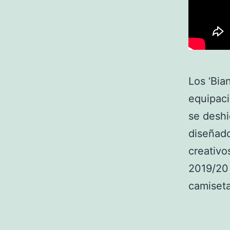
Los ‘Bia
equipac
se deshi
diseñad
creativo
2019/20 
camiseta