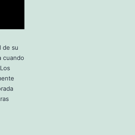
d de su
a cuando
 Los
mente
orada
tras