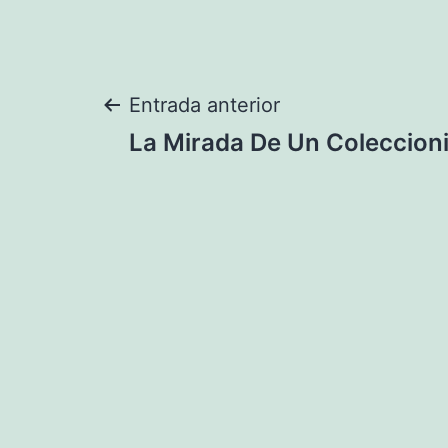
Navegación
Entrada anterior
La Mirada De Un Coleccion
de
entradas