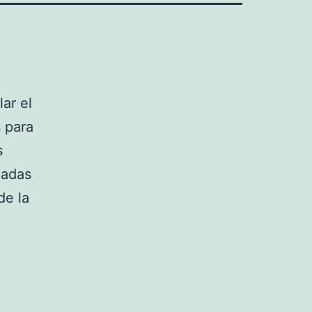
ar el
 para
s
iadas
de la