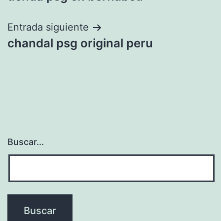
de
entradas
Entrada siguiente
chandal psg original peru
Buscar...