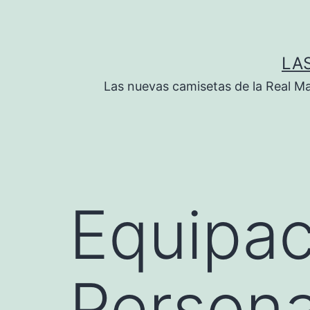
Saltar
al
contenido
LA
Las nuevas camisetas de la Real M
Equipac
Persona