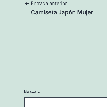
Navegación
Entrada anterior
Camiseta Japón Mujer
de
entradas
Buscar...