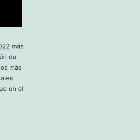
022
más
ión de
emos más
nales
ue en el