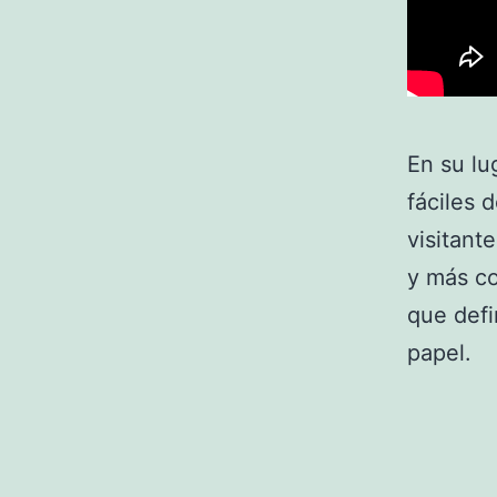
En su lu
fáciles 
visitant
y más co
que defi
papel.