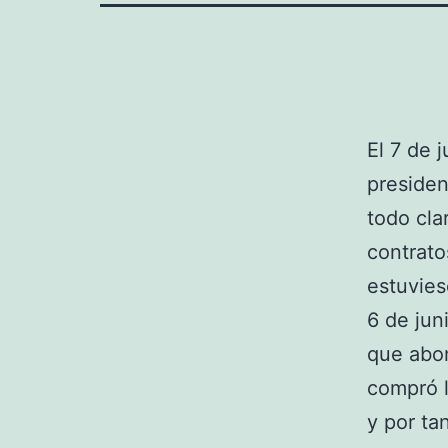
El 7 de 
presiden
todo cla
contrato
estuvies
6 de jun
que abon
compró l
y por ta