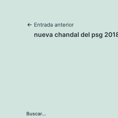
Navegación
Entrada anterior
nueva chandal del psg 2018 
de
entradas
Buscar...