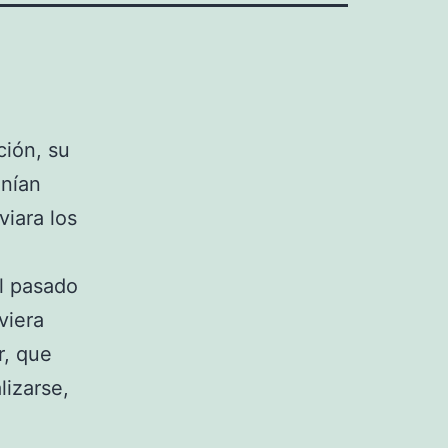
ción, su
enían
viara los
l pasado
viera
r, que
lizarse,