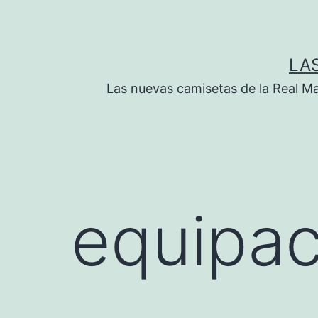
Saltar
al
contenido
LA
Las nuevas camisetas de la Real M
equipac