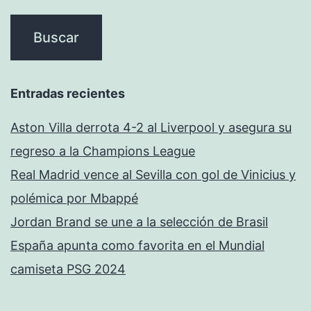
Entradas recientes
Aston Villa derrota 4-2 al Liverpool y asegura su
regreso a la Champions League
Real Madrid vence al Sevilla con gol de Vinicius y
polémica por Mbappé
Jordan Brand se une a la selección de Brasil
España apunta como favorita en el Mundial
camiseta PSG 2024