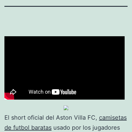
El short oficial del Aston Villa FC,
camisetas
de futbol baratas
usado por los jugadores