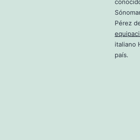
conocido
Sónoman,
Pérez del
equipac
italiano
país.