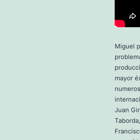
Miguel p
problema
producci
mayor éx
numeroso
internac
Juan Gim
Taborda,
Francisc