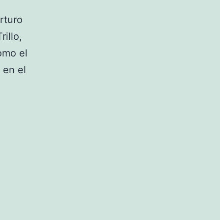
rturo
rillo,
omo el
 en el