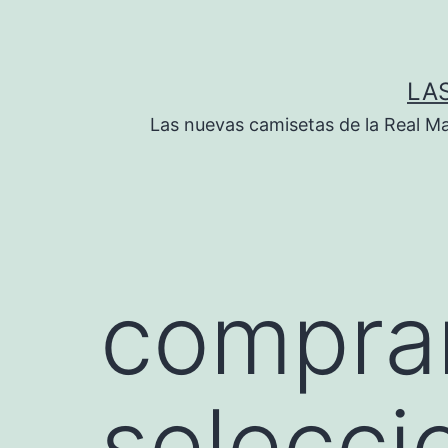
Saltar
al
contenido
LA
Las nuevas camisetas de la Real M
compra
selecci