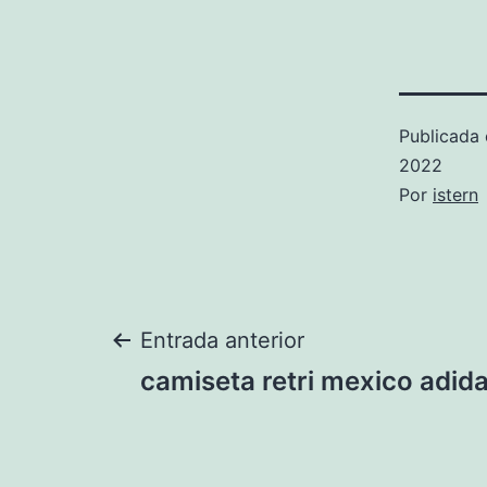
Publicada 
2022
Por
istern
Navegación
Entrada anterior
camiseta retri mexico adid
de