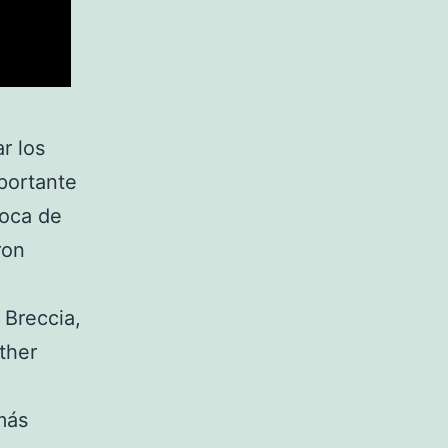
r los
portante
poca de
ron
 Breccia,
ther
más