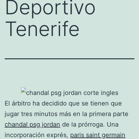
Deportivo
Tenerife
El árbitro ha decidido que se tienen que
jugar tres minutos más en la primera parte
chandal psg jordan
de la prórroga. Una
incorporación exprés,
paris saint germain