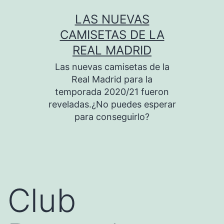
Saltar
LAS NUEVAS
al
CAMISETAS DE LA
contenido
REAL MADRID
Las nuevas camisetas de la
Real Madrid para la
temporada 2020/21 fueron
reveladas.¿No puedes esperar
para conseguirlo?
Club