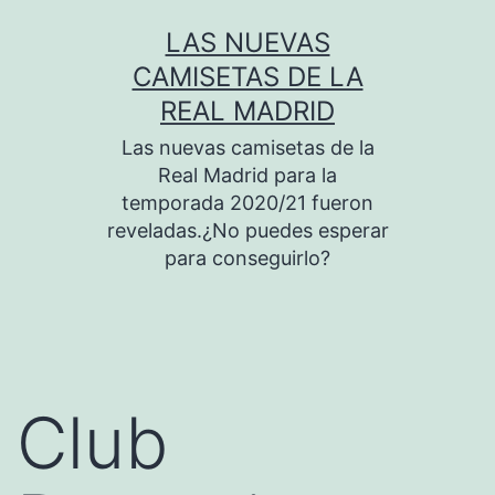
Saltar
LAS NUEVAS
al
CAMISETAS DE LA
contenido
REAL MADRID
Las nuevas camisetas de la
Real Madrid para la
temporada 2020/21 fueron
reveladas.¿No puedes esperar
para conseguirlo?
Club