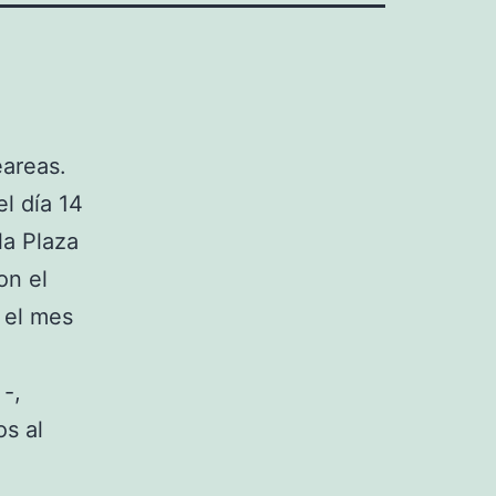
eareas.
l día 14
la Plaza
on el
 el mes
 -,
s al