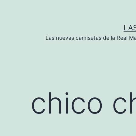
Saltar
al
contenido
LA
Las nuevas camisetas de la Real M
chico c