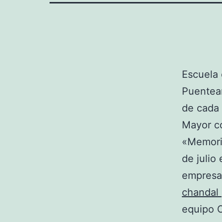
Escuela 
Puentear
de cada 
Mayor co
«Memoria
de julio
empresar
chandal
equipo C