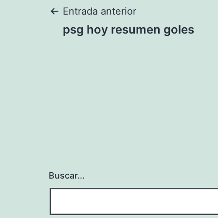
Navegación
Entrada anterior
psg hoy resumen goles
de
entradas
Buscar...