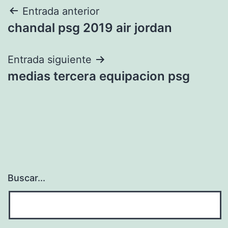
Navegación
Entrada anterior
chandal psg 2019 air jordan
de
entradas
Entrada siguiente
medias tercera equipacion psg
Buscar...