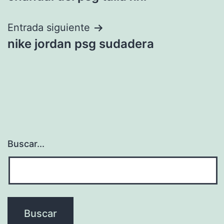
de
entradas
Entrada siguiente
nike jordan psg sudadera
Buscar...