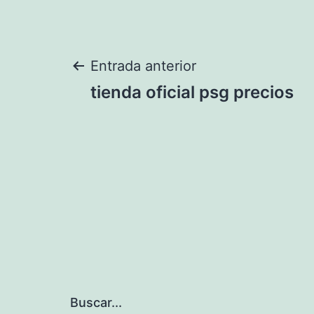
Navegación
Entrada anterior
tienda oficial psg precios
de
entradas
Buscar...