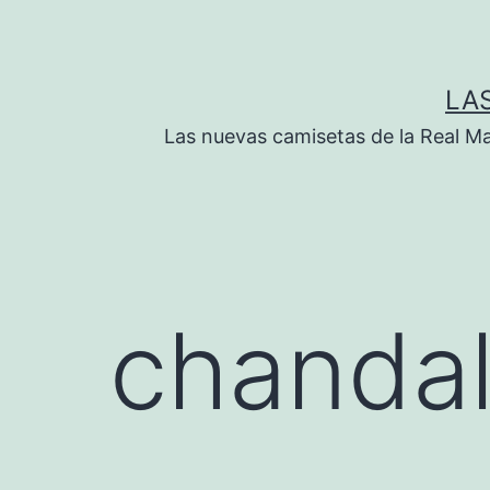
Saltar
al
contenido
LA
Las nuevas camisetas de la Real M
chandal