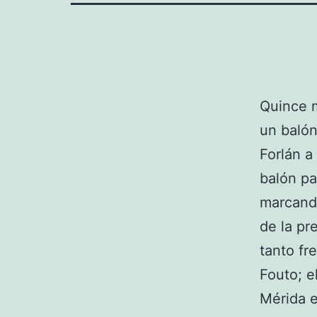
Quince 
un balón
Forlán a
balón pa
marcando
de la p
tanto fr
Fouto; e
Mérida e