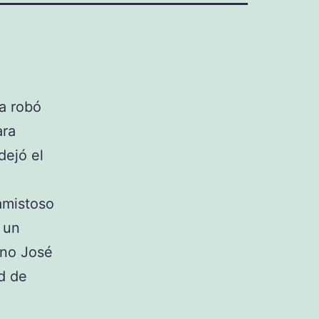
a robó
ara
dejó el
a
amistoso
 un
ano José
d de