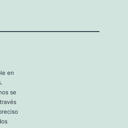
ble en
.
inos se
 través
preciso
dos