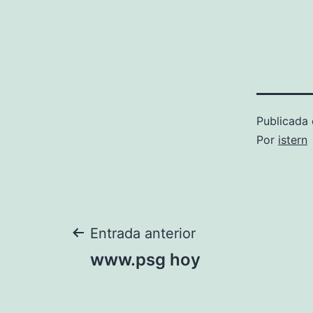
Publicada 
Por
istern
Navegación
Entrada anterior
www.psg hoy
de