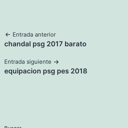
Navegación
Entrada anterior
chandal psg 2017 barato
de
entradas
Entrada siguiente
equipacion psg pes 2018