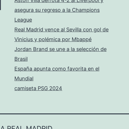
Aston Villa derrota 4-2 al Liverpool y
asegura su regreso a la Champions
League
Real Madrid vence al Sevilla con gol de
Vinicius y polémica por Mbappé
Jordan Brand se une a la selección de
Brasil
España apunta como favorita en el
Mundial
camiseta PSG 2024
LA REAL MADRID