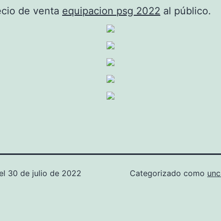
ecio de venta
equipacion psg 2022
al público.
el
30 de julio de 2022
Categorizado como
unc