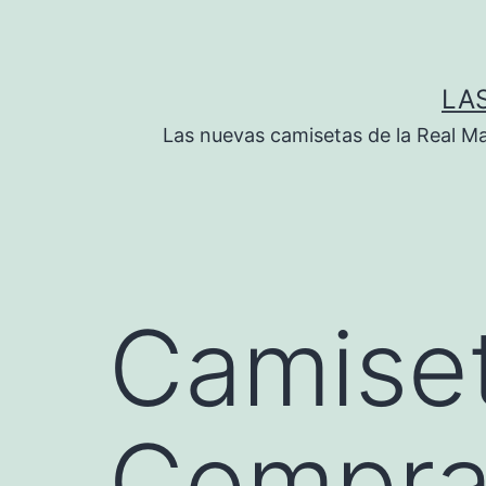
Saltar
al
contenido
LA
Las nuevas camisetas de la Real M
Camiset
Compra