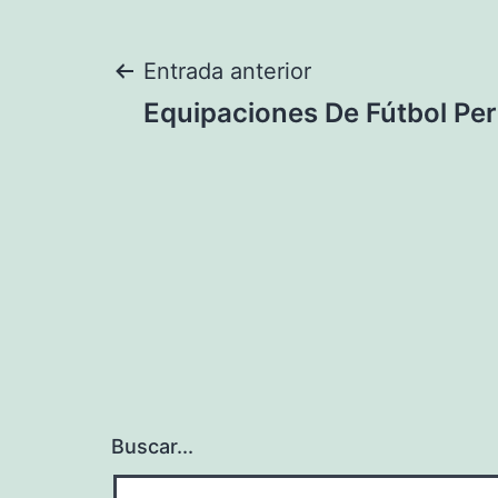
Navegación
Entrada anterior
Equipaciones De Fútbol Pe
de
entradas
Buscar...