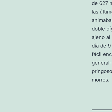
de 627 m
las últi
animaban
doble dí
ajeno al
día de 9
fácil en
general-
pringoso
morros.