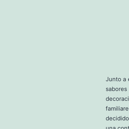
Junto a 
sabores 
decoraci
familiar
decidido
una cont