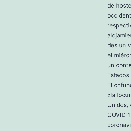
de hoste
occident
respecti
alojamie
des un v
el miérc
un conte
Estados 
El cofun
«la locu
Unidos, 
COVID-19
coronavi