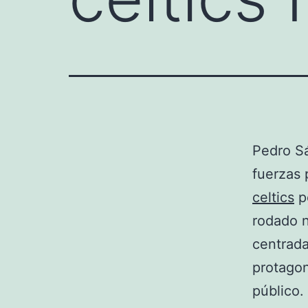
Pedro Sá
fuerzas 
celtics
p
rodado n
centrada
protagon
público.