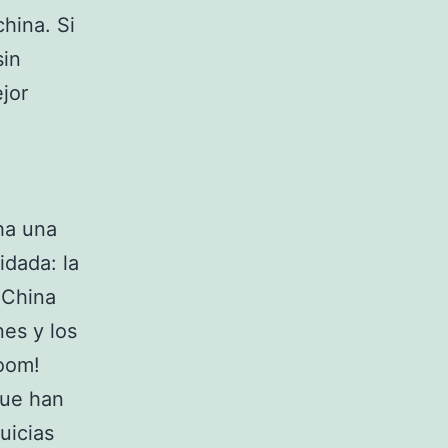
hina. Si
sin
jor
ha una
idada: la
 China
es y los
Boom!
que han
uicias