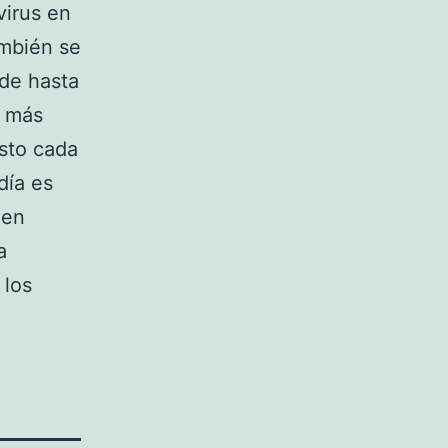
virus en
ambién se
 de hasta
r más
sto cada
día es
 en
a
 los