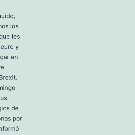
huido,
mos los
que les
 euro y
ugar en
re
Brexit.
omingo
dos
gios de
onas por
informó