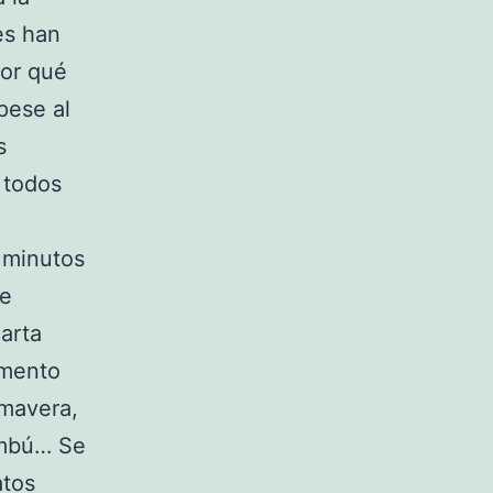
es han
por qué
pese al
s
 todos
 minutos
de
carta
omento
imavera,
bambú… Se
atos