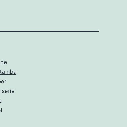
 de
ta nba
ber
iserie
a
l