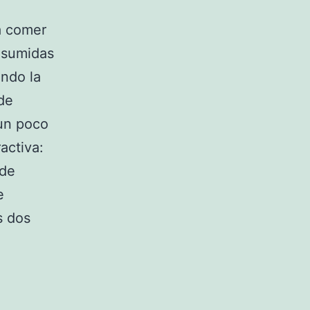
a comer
resumidas
ando la
de
 un poco
activa:
 de
e
s dos