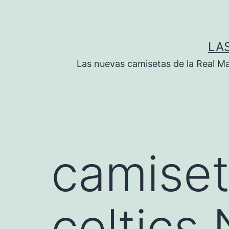
Saltar
al
contenido
LA
Las nuevas camisetas de la Real M
camiset
celtics