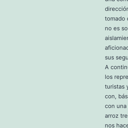
direcció
tomado d
no es so
aislamie
aficiona
sus segu
A contin
los repr
turistas
con, bás
con una 
arroz tr
nos hace