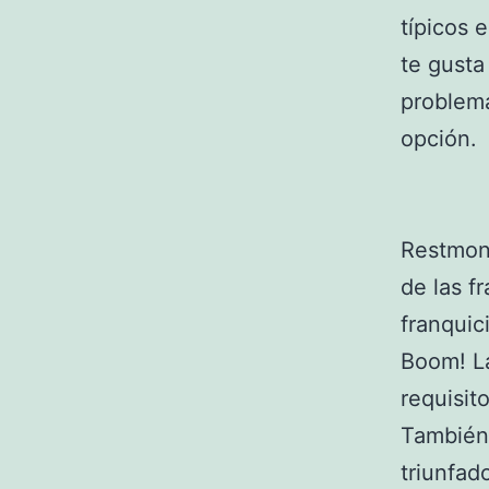
típicos 
te gusta
problema
opción.
Restmon
de las f
franquic
Boom! La
requisit
También 
triunfad