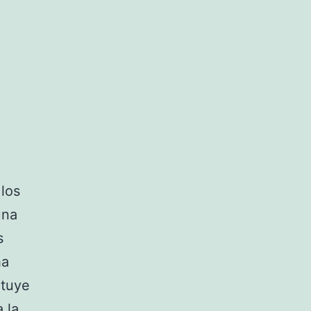
 los
una
s
ha
ituye
 la