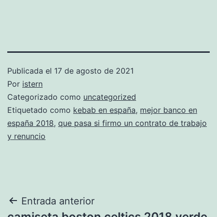
Publicada el
17 de agosto de 2021
Por
istern
Categorizado como
uncategorized
Etiquetado como
kebab en españa
,
mejor banco en
españa 2018
,
que pasa si firmo un contrato de trabajo
y renuncio
Navegación
Entrada anterior
camiseta boston celtics 2018 verde